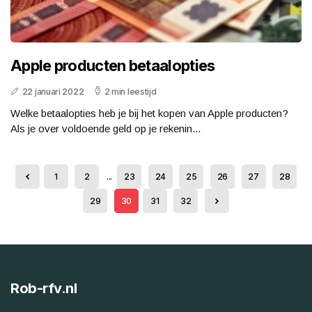
Apple producten betaalopties
22 januari 2022
2 min leestijd
Welke betaalopties heb je bij het kopen van Apple producten?
Als je over voldoende geld op je rekenin...
1
2
...
23
24
25
26
27
28
29
30
31
32
Rob-rfv.nl