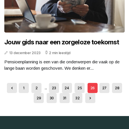
Jouw gids naar een zorgeloze toekomst
13 december 2023
2 min leestijd
Pensioenplanning is een van die onderwerpen die vaak op de
lange baan worden geschoven. We denken er...
1
2
...
23
24
25
26
27
28
29
30
31
32