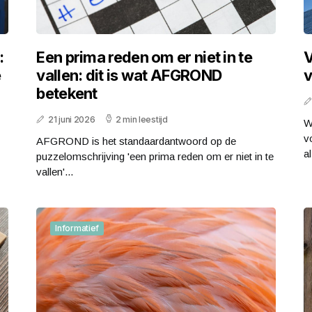
:
Een prima reden om er niet in te
V
e
vallen: dit is wat AFGROND
v
betekent
21 juni 2026
2 min leestijd
W
v
AFGROND is het standaardantwoord op de
al
puzzelomschrijving 'een prima reden om er niet in te
vallen'...
Informatief