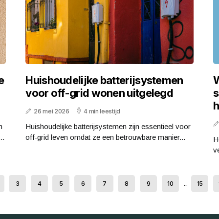
e
Huishoudelijke batterijsystemen
W
voor off-grid wonen uitgelegd
s
h
26 mei 2026
4 min leestijd
n
Huishoudelijke batterijsystemen zijn essentieel voor
..
off‑grid leven omdat ze een betrouwbare manier...
H
v
3
4
5
6
7
8
9
10
...
15