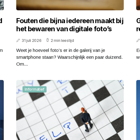
d
Fouten die bijna iedereen maakt bij
G
het bewaren van digitale foto’s
r
31 juli 2026
2 min leestijd
om
Weet je hoeveel foto’s er in de galerij van je
E
smartphone staan? Waarschijnlijk een paar duizend.
w
Om...
Informatief