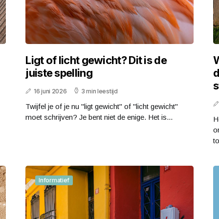
Ligt of licht gewicht? Dit is de
W
juiste spelling
d
s
16 juni 2026
3 min leestijd
Twijfel je of je nu "ligt gewicht" of "licht gewicht"
moet schrijven? Je bent niet de enige. Het is...
H
o
to
Informatief