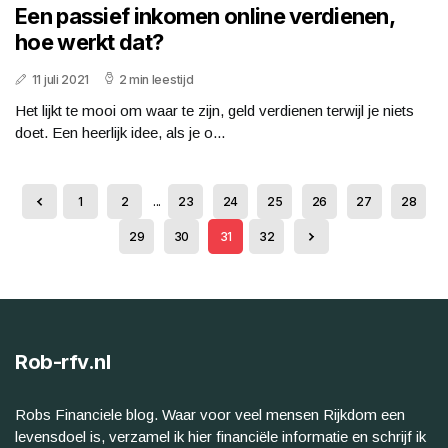
Een passief inkomen online verdienen,
hoe werkt dat?
11 juli 2021
2 min leestijd
Het lijkt te mooi om waar te zijn, geld verdienen terwijl je niets
doet. Een heerlijk idee, als je o...
1
2
...
23
24
25
26
27
28
29
30
31
32
Rob-rfv.nl
Robs Financiele blog. Waar voor veel mensen Rijkdom een
levensdoel is, verzamel ik hier financiële informatie en schrijf ik