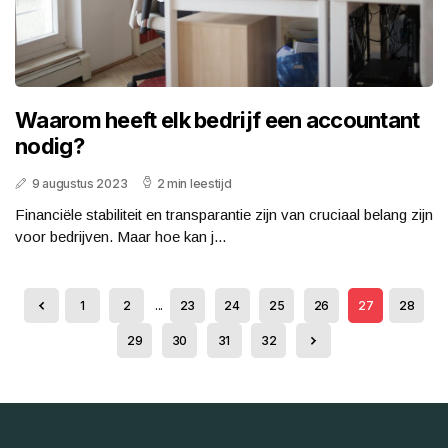
Waarom heeft elk bedrijf een accountant
nodig?
9 augustus 2023
2 min leestijd
Financiële stabiliteit en transparantie zijn van cruciaal belang zijn
voor bedrijven. Maar hoe kan j...
1
2
...
23
24
25
26
27
28
29
30
31
32