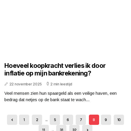
Hoeveel koopkracht verlies ik door
inflatie op mijn bankrekening?
22 november 2025
2 min leestijd
Veel mensen zien hun spaargeld als een veilige haven, een
bedrag dat netjes op de bank staat te wach...
1
2
...
5
6
7
8
9
10
11
...
31
32