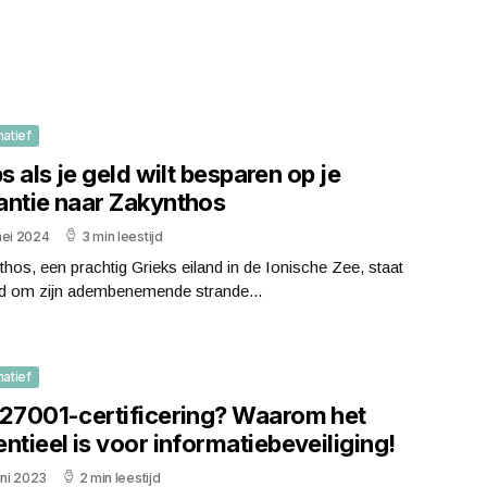
matief
ps als je geld wilt besparen op je
antie naar Zakynthos
mei 2024
3 min leestijd
hos, een prachtig Grieks eiland in de Ionische Zee, staat
d om zijn adembenemende strande...
matief
 27001-certificering? Waarom het
ntieel is voor informatiebeveiliging!
uni 2023
2 min leestijd