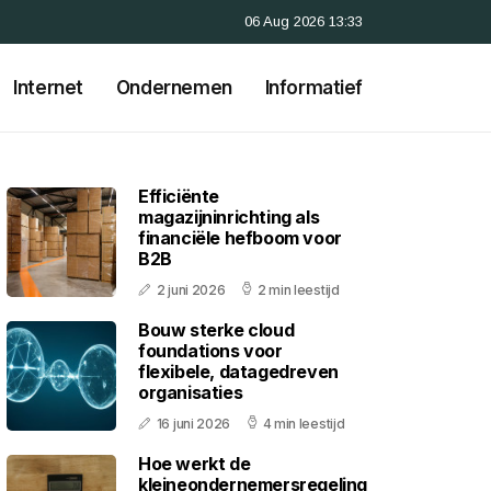
06 Aug 2026 13:33
Internet
Ondernemen
Informatief
Efficiënte
magazijninrichting als
financiële hefboom voor
B2B
2 juni 2026
2 min leestijd
Bouw sterke cloud
foundations voor
flexibele, datagedreven
organisaties
16 juni 2026
4 min leestijd
Hoe werkt de
kleineondernemersregeling