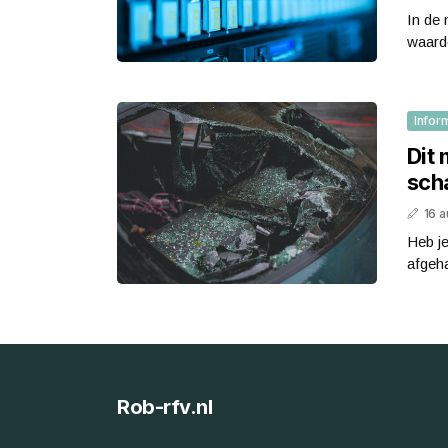
In de
waarde
Infor
Dit
sch
16 
Heb j
afgeha
Rob-rfv.nl