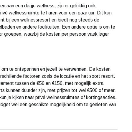
ven aan een dagje wellness, zijn er gelukkig ook
rivé wellnessruimte te huren voor een paar uur. Dit kan
t bij een wellnessresort en biedt nog steeds de
lbaden en andere faciliteiten. Een andere optie is om te
or groepen, waarbij de kosten per persoon vaak lager
jn om te ontspannen en jezelf te verwennen. De kosten
rschillende factoren zoals de locatie en het soort resort.
gement tussen de €50 en €150, met mogelijk extra
s kunnen duurder zijn, met prijzen tot wel €500 of meer.
un je kijken naar privé wellnessruimtes of kortingsacties.
budget wel een geschikte mogelijkheid om te genieten van