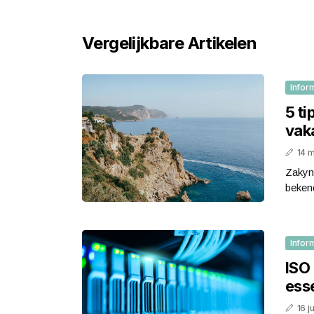
Vergelijkbare Artikelen
Infor
5 ti
vak
14 
Zakynt
beken
Infor
ISO
esse
16 j