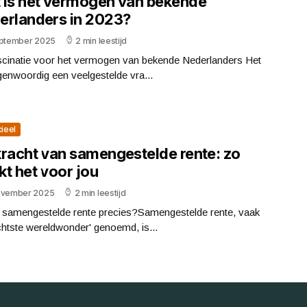
 is het vermogen van bekende
erlanders in 2023?
eptember 2025
2 min leestijd
scinatie voor het vermogen van bekende Nederlanders Het
tegenwoordig een veelgestelde vra...
cieel
kracht van samengestelde rente: zo
t het voor jou
ovember 2025
2 min leestijd
s samengestelde rente precies?Samengestelde rente, vaak
chtste wereldwonder' genoemd, is...