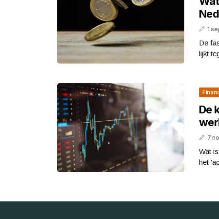
Wat
Ned
1 s
De fa
lijkt 
Finan
De 
werk
7 n
Wat i
het 'a