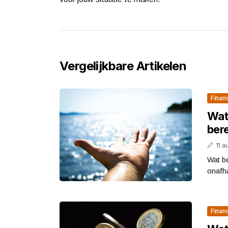
Vergelijkbare Artikelen
Finan
Wat 
bere
11 
Wat be
onafha
Finan