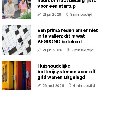
huurcontract belangrijk is
voor een startup
21 juli 2026
3 min leestijd
Een prima reden om er niet
in te vallen: dit is wat
AFGROND betekent
21 juni 2026
2 min leestijd
Huishoudelijke
batterijsystemen voor off-
grid wonen uitgelegd
26 mei 2026
4 min leestijd