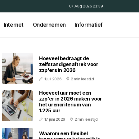
07 Aug 2026 21:39
Internet
Ondernemen
Informatief
Hoeveel bedraagt de
zelfstandigenaftrek voor
zzp'ers in 2026
1 juli 2026
2 min leestijd
Hoeveel uur moet een
zzp'er in 2026 maken voor
het urencriterium van
1.225 uur
17 juni 2026
2 min leestijd
Waarom een flexibel