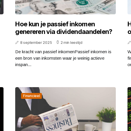
Hoe kun je passief inkomen
H
genereren via dividendaandelen?
o
8 september 2025
2 min leestijd
De kracht van passief inkomenPassief inkomen is
W
een bron van inkomsten waar je weinig actieve
f
inspan...
o
Financieel