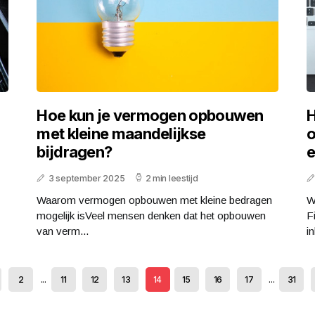
Hoe kun je vermogen opbouwen
H
met kleine maandelijkse
o
bijdragen?
e
3 september 2025
2 min leestijd
Waarom vermogen opbouwen met kleine bedragen
W
mogelijk isVeel mensen denken dat het opbouwen
F
van verm...
i
2
...
11
12
13
14
15
16
17
...
31