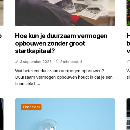
p
Hoe kun je duurzaam vermogen
H
opbouwen zonder groot
b
startkapitaal?
v
3 september 2025
2 min leestijd
Wat betekent duurzaam vermogen opbouwen?
Wa
Duurzaam vermogen opbouwen houdt in dat je een
s
financiële b...
Financieel