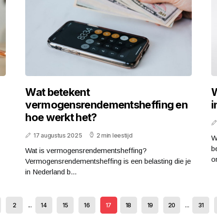
Wat betekent
W
vermogensrendementsheffing en
i
hoe werkt het?
17 augustus 2025
2 min leestijd
W
b
Wat is vermogensrendementsheffing?
om
Vermogensrendementsheffing is een belasting die je
in Nederland b...
2
...
14
15
16
17
18
19
20
...
31