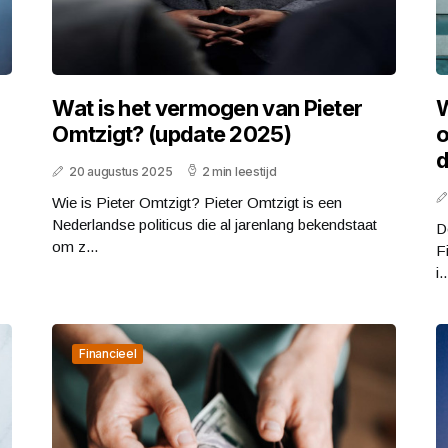
Wat is het vermogen van Pieter
W
Omtzigt? (update 2025)
o
d
20 augustus 2025
2 min leestijd
Wie is Pieter Omtzigt? Pieter Omtzigt is een
Nederlandse politicus die al jarenlang bekendstaat
D
om z...
F
i..
Financieel