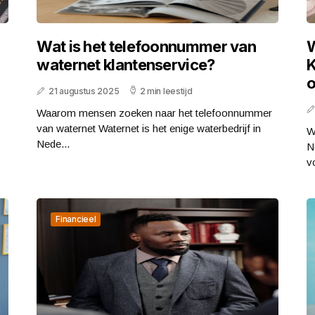
Wat is het telefoonnummer van
W
waternet klantenservice?
K
o
21 augustus 2025
2 min leestijd
Waarom mensen zoeken naar het telefoonnummer
van waternet Waternet is het enige waterbedrijf in
W
Nede...
N
v
Financieel