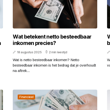
Wat betekent netto besteedbaar
W
n
inkomen precies?
b
18 augustus 2025
2 min leestijd
Wat is netto besteedbaar inkomen? Netto
Wa
besteedbaar inkomen is het bedrag dat je overhoudt
v
na aftrek...
Financieel