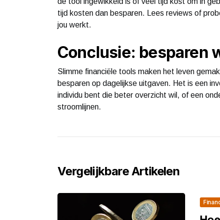
de tool ingewikkeld is of veel tijd kost om in g
tijd kosten dan besparen. Lees reviews of prob
jou werkt.
Conclusie: besparen 
Slimme financiële tools maken het leven gemakk
besparen op dagelijkse uitgaven. Het is een inve
individu bent die beter overzicht wil, of een on
stroomlijnen.
Vergelijkbare Artikelen
Finan
Hoe