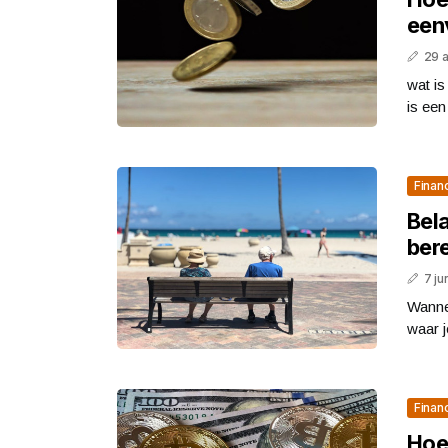
een
29 
wat i
is een 
Finan
Bela
bere
7 ju
Wannee
waar 
Finan
Hoe 