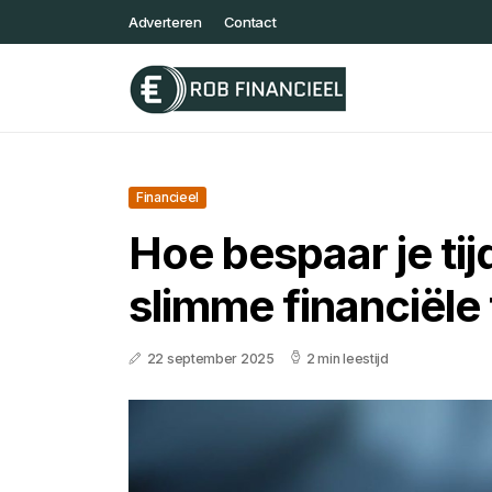
Adverteren
Contact
Financieel
Hoe bespaar je tij
slimme financiële
22 september 2025
2 min leestijd