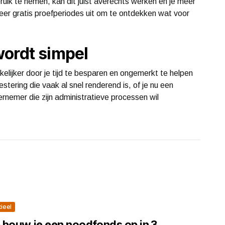
ebruik te nemen, kan dit juist averechts werken en je meer
eer gratis proefperiodes uit om te ontdekken wat voor
wordt simpel
elijker door je tijd te besparen en ongemerkt te helpen
stering die vaak al snel renderend is, of je nu een
dernemer die zijn administratieve processen wil
cieel
 bouw je een noodfonds op in 3