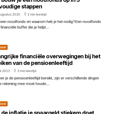
voudige stappen
augustus 2025
2 min leestijd
s een noodfonds en waarom heb je het nodig?Een noodfonds
financiële buffer die je helpt...
cieel
ngrijke financiële overwegingen bij het
iken van de pensioenleeftijd
ni 2023
2 min leestijd
r je de pensioenleeftijd bereikt, zijn er verschillende dingen
je rekening mee moet houde...
cieel
de inflatie je spaargeld stiekem doet