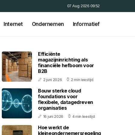
07 Aug 2026 09:52
Internet
Ondernemen
Informatief
Efficiënte
magazijninrichting als
financiële hefboom voor
B2B
2 juni 2026
2 min leestijd
Bouw sterke cloud
foundations voor
flexibele, datagedreven
organisaties
16 juni 2026
4 min leestijd
Hoe werkt de
kleineondernemersregeling