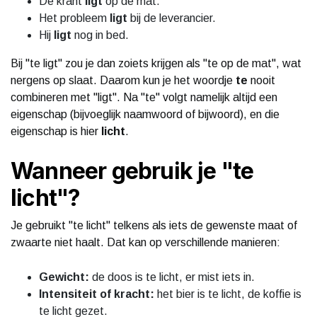
De krant
ligt
op de mat.
Het probleem
ligt
bij de leverancier.
Hij
ligt
nog in bed.
Bij "te ligt" zou je dan zoiets krijgen als "te op de mat", wat
nergens op slaat. Daarom kun je het woordje
te
nooit
combineren met "ligt". Na "te" volgt namelijk altijd een
eigenschap (bijvoeglijk naamwoord of bijwoord), en die
eigenschap is hier
licht
.
Wanneer gebruik je "te
licht"?
Je gebruikt "te licht" telkens als iets de gewenste maat of
zwaarte niet haalt. Dat kan op verschillende manieren:
Gewicht:
de doos is te licht, er mist iets in.
Intensiteit of kracht:
het bier is te licht, de koffie is
te licht gezet.