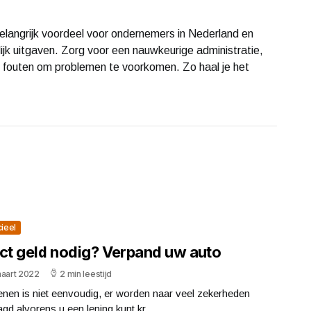
langrijk voordeel voor ondernemers in Nederland en
ijk uitgaven. Zorg voor een nauwkeurige administratie,
 op fouten om problemen te voorkomen. Zo haal je het
cieel
ect geld nodig? Verpand uw auto
maart 2022
2 min leestijd
enen is niet eenvoudig, er worden naar veel zekerheden
gd alvorens u een lening kunt kr...