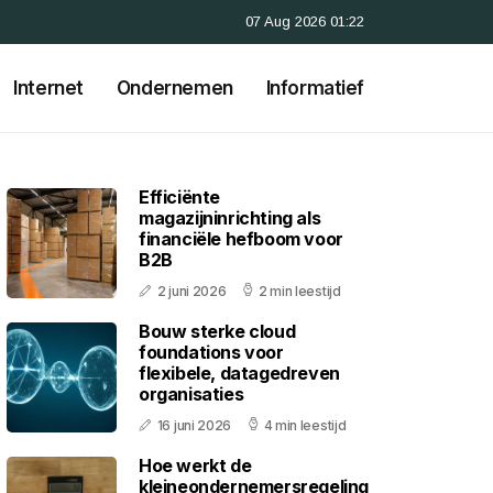
07 Aug 2026 01:22
Internet
Ondernemen
Informatief
Efficiënte
magazijninrichting als
financiële hefboom voor
B2B
2 juni 2026
2 min leestijd
Bouw sterke cloud
foundations voor
flexibele, datagedreven
organisaties
16 juni 2026
4 min leestijd
Hoe werkt de
kleineondernemersregeling