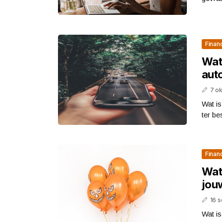
Finan
Wat 
aut
7 o
Wat is
ter be
Finan
Wat 
jou
16 
Wat is