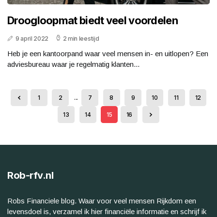
Droogloopmat biedt veel voordelen
9 april 2022
2 min leestijd
Heb je een kantoorpand waar veel mensen in- en uitlopen? Een
adviesbureau waar je regelmatig klanten...
1
2
...
7
8
9
10
11
12
13
14
15
16
Rob-rfv.nl
Robs Financiele blog. Waar voor veel mensen Rijkdom een
levensdoel is, verzamel ik hier financiële informatie en schrijf ik