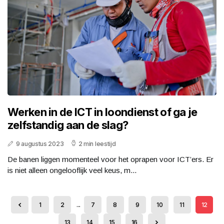
Werken in de ICT in loondienst of ga je
zelfstandig aan de slag?
9 augustus 2023
2 min leestijd
De banen liggen momenteel voor het oprapen voor ICT’ers. Er
is niet alleen ongelooflijk veel keus, m...
1
2
...
7
8
9
10
11
12
13
14
15
16