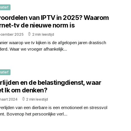
matief
voordelen van IPTV in 2025? Waarom
rnet-tv de nieuwe norm is
ecember 2025
2 min leestijd
ier waarop we tv kijken is de afgelopen jaren drastisch
erd. Waar we vroeger afhankelijk...
matief
lijden en de belastingdienst, waar
t Ik om denken?
maart 2024
2 min leestijd
erlijden van een dierbare is een emotioneel en stressvol
. Bovenop het persoonlijke verl...