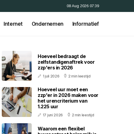
08 Aug 2026 07:39
Internet
Ondernemen
Informatief
Hoeveel bedraagt de
zelfstandigenaftrek voor
zzp'ers in 2026
1 juli 2026
2 min leestijd
Hoeveel uur moet een
zzp'er in 2026 maken voor
het urencriterium van
1.225 uur
17 juni 2026
2 min leestijd
Waarom een flexibel