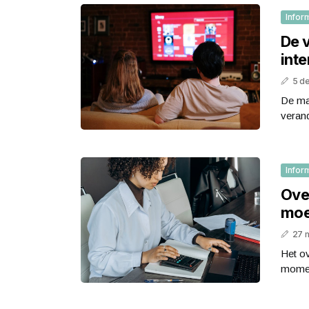
Infor
De 
inte
5 d
De man
verand
Infor
Over
moe
27 
Het ov
moment