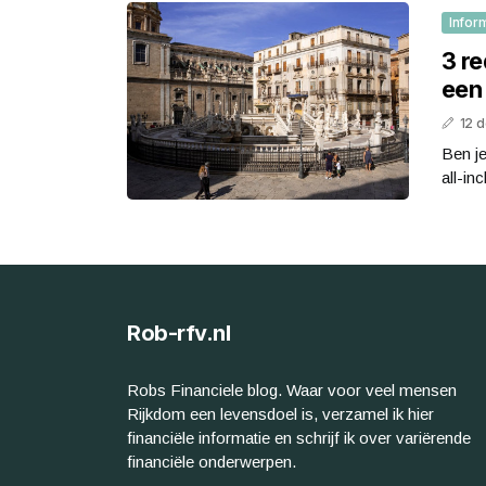
Infor
3 r
een 
12 
Ben je
all-in
Rob-rfv.nl
Robs Financiele blog. Waar voor veel mensen
Rijkdom een levensdoel is, verzamel ik hier
financiële informatie en schrijf ik over variërende
financiële onderwerpen.