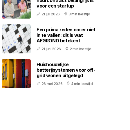
huurcontract belangrijk is
voor een startup
21 juli 2026
3 min leestijd
Een prima reden om er niet
in te vallen: dit is wat
AFGROND betekent
21 juni 2026
2 min leestijd
Huishoudelijke
batterijsystemen voor off-
grid wonen uitgelegd
26 mei 2026
4 min leestijd