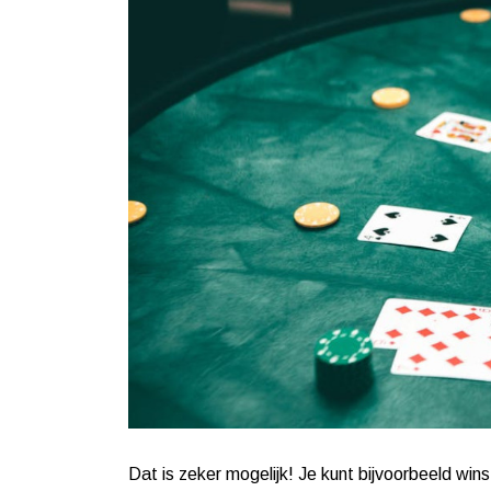
Dat is zeker mogelijk! Je kunt bijvoorbeeld wi