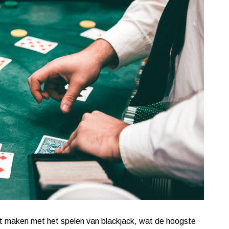
nst maken met het spelen van blackjack, wat de hoogste