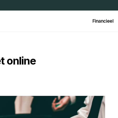
Financieel
t online