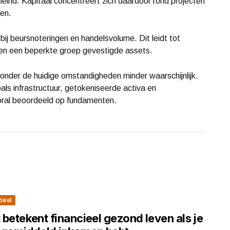
leind. Kapitaal concentreert zich daardoor rond projecten
gen.
ij beursnoteringen en handelsvolume. Dit leidt tot
ten een beperkte groep gevestigde assets.
 onder de huidige omstandigheden minder waarschijnlijk.
als infrastructuur, getokeniseerde activa en
oral beoordeeld op fundamenten.
cieel
betekent financieel gezond leven als je