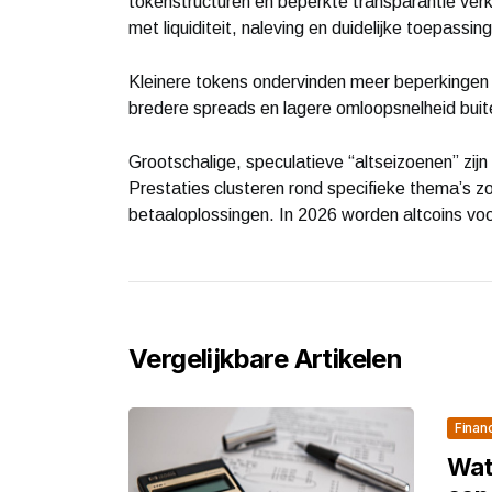
tokenstructuren en beperkte transparantie verk
met liquiditeit, naleving en duidelijke toepassin
Kleinere tokens ondervinden meer beperkingen b
bredere spreads en lagere omloopsnelheid bui
Grootschalige, speculatieve “altseizoenen” zijn
Prestaties clusteren rond specifieke thema’s zo
betaaloplossingen. In 2026 worden altcoins vo
Vergelijkbare Artikelen
Finan
Wat 