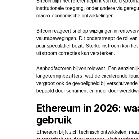
Bitcoin blijft het referentiepunt van de cryptom
institutionele toegang, onder andere via gereg
macro-economische ontwikkelingen.
Bitcoin reageert snel op wijzigingen in renteve
valutabewegingen. Dit onderstreept de rol van Bi
puur speculatief bezit. Sterke instroom kan het
uitstroom correcties kan versterken.
Aanbodfactoren blijven relevant. Een aanzienli
langetermijnbezitters, wat de circulerende liqui
vergroot ook de gevoeligheid bij verschuivende 
bepaald door sentiment en meer door wereldwij
Ethereum in 2026: waa
gebruik
Ethereum blijft zich technisch ontwikkelen, ma