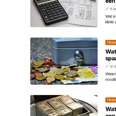
een
11 
Wat is
klinkt
Finan
Wat 
spa
12 
Waarom
noodbu
Finan
Wat
een