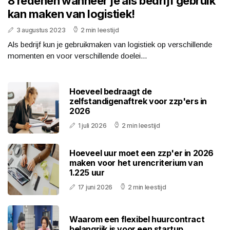
8 redenen wanneer je als bedrijf gebruik
kan maken van logistiek!
3 augustus 2023
2 min leestijd
Als bedrijf kun je gebruikmaken van logistiek op verschillende
momenten en voor verschillende doelei...
Hoeveel bedraagt de
zelfstandigenaftrek voor zzp'ers in
2026
1 juli 2026
2 min leestijd
Hoeveel uur moet een zzp'er in 2026
maken voor het urencriterium van
1.225 uur
17 juni 2026
2 min leestijd
Waarom een flexibel huurcontract
belangrijk is voor een startup