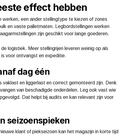
eeste effect hebben
e werken, een ander stellingtype te kiezen of zones
j bulk en vaste palletmaten. Legbordstellingen werken
Draagarmstellingen zijn geschikt voor lange goederen.
de logistiek. Meer stellingrijen leveren weinig op als
r is voor ontvangst en expeditie.
vanaf dag één
s vaklast en liggerlast en correct gemonteerd zijn. Denk
 vervangen van beschadigde onderdelen. Leg ook vast wie
gevolgd. Dat helpt bij audits en kan relevant zijn voor
i en seizoenspieken
euwe klant of piekseizoen kan het magazijn in korte tijd