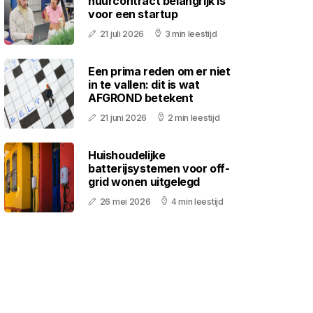
huurcontract belangrijk is
voor een startup
21 juli 2026
3 min leestijd
Een prima reden om er niet
in te vallen: dit is wat
AFGROND betekent
21 juni 2026
2 min leestijd
Huishoudelijke
batterijsystemen voor off-
grid wonen uitgelegd
26 mei 2026
4 min leestijd