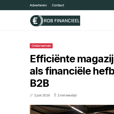
Adverteren
Contact
Ondernemen
Efficiënte magazij
als financiële he
B2B
2 juni 2026
2 min leestijd