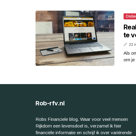
Onde
Rea
te 
23 
Als o
om je 
Rob-rfv.nl
Robs Financiele blog. Waar voor veel mensen
Rijkdom een levensdoel is, verzamel ik hier
financiële informatie en schrijf ik over variërende