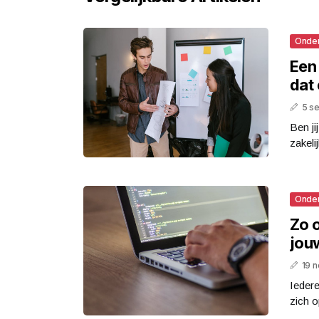
Onde
Een
dat 
5 s
Ben ji
zakeli
Onde
Zo 
jou
19 
Iedere
zich o