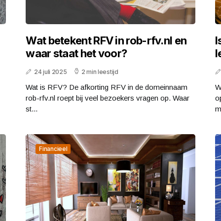
Wat betekent RFV in rob-rfv.nl en
I
waar staat het voor?
l
24 juli 2025
2 min leestijd
Wat is RFV? De afkorting RFV in de domeinnaam
W
rob-rfv.nl roept bij veel bezoekers vragen op. Waar
o
st...
m
Financieel