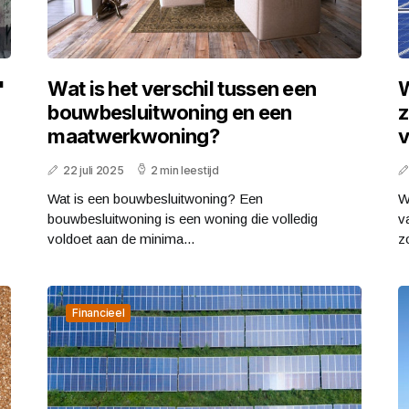
'
Wat is het verschil tussen een
W
bouwbesluitwoning en een
z
maatwerkwoning?
v
22 juli 2025
2 min leestijd
Wat is een bouwbesluitwoning? Een
W
bouwbesluitwoning is een woning die volledig
v
voldoet aan de minima...
z
Financieel