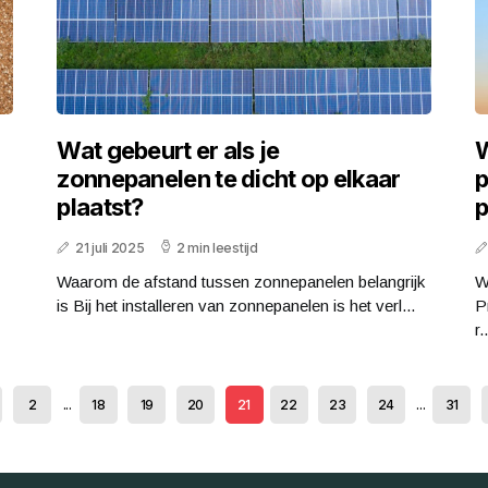
Wat gebeurt er als je
W
zonnepanelen te dicht op elkaar
p
plaatst?
p
21 juli 2025
2 min leestijd
Waarom de afstand tussen zonnepanelen belangrijk
W
is Bij het installeren van zonnepanelen is het verl...
P
r..
2
...
18
19
20
21
22
23
24
...
31