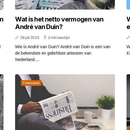
an
Wat is het netto vermogen van
W
André van Duin?
e
28 juli 2025
2 min leestijd
l
Wie is André van Duin? André van Duin is een van
W
de bekendste en geliefdste artiesten van
E
Nederland....
Financieel