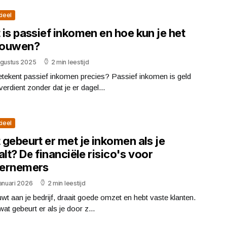
cieel
is passief inkomen en hoe kun je het
ouwen?
ugustus 2025
2 min leestijd
etekent passief inkomen precies? Passief inkomen is geld
 verdient zonder dat je er dagel...
cieel
gebeurt er met je inkomen als je
alt? De financiële risico's voor
ernemers
anuari 2026
2 min leestijd
wt aan je bedrijf, draait goede omzet en hebt vaste klanten.
at gebeurt er als je door z...