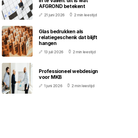
in te vallen: dit is wat
AFGROND betekent
21 juni 2026
2 min leestijd
Glas bedrukken als
relatiegeschenk dat blijft
hangen
13 juli 2026
2 min leestijd
Professioneel webdesign
voor MKB
1 juni 2026
2 min leestijd