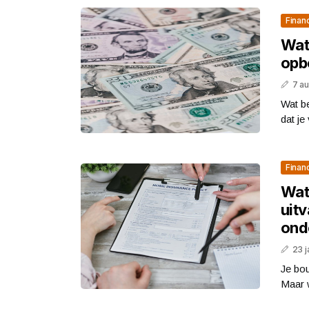
Finan
Wat 
opb
7 a
Wat b
dat je
Finan
Wat 
uitv
ond
23 j
Je bou
Maar w