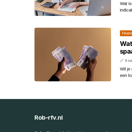
Wat is
indicat
Finan
Wat 
spa
9 s
Wil je
een lo
Rob-rfv.nl