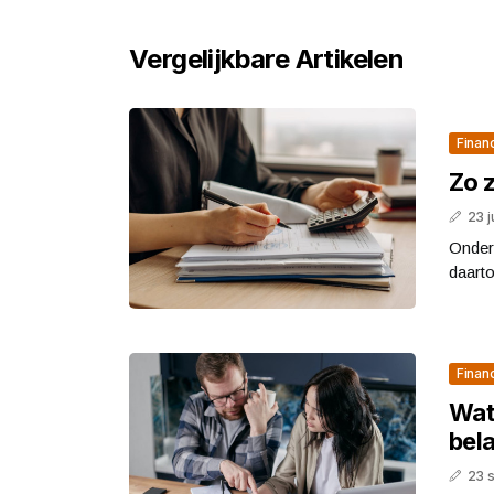
Vergelijkbare Artikelen
Finan
Zo z
23 j
Ondern
daarto
Finan
Wat 
bela
23 