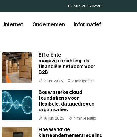
07 Aug 2026 02:26
Internet
Ondernemen
Informatief
Efficiënte
magazijninrichting als
financiële hefboom voor
B2B
2 juni 2026
2 min leestijd
Bouw sterke cloud
foundations voor
flexibele, datagedreven
organisaties
16 juni 2026
4 min leestijd
Hoe werkt de
kleineondernemersregeling