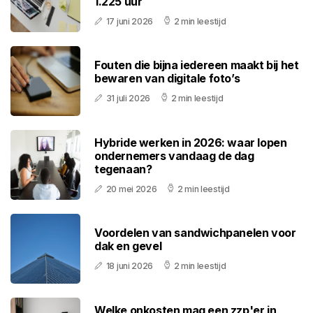
1.225 uur
17 juni 2026
2 min leestijd
Fouten die bijna iedereen maakt bij het
bewaren van digitale foto’s
31 juli 2026
2 min leestijd
Hybride werken in 2026: waar lopen
ondernemers vandaag de dag
tegenaan?
20 mei 2026
2 min leestijd
Voordelen van sandwichpanelen voor
dak en gevel
18 juni 2026
2 min leestijd
Welke onkosten mag een zzp'er in