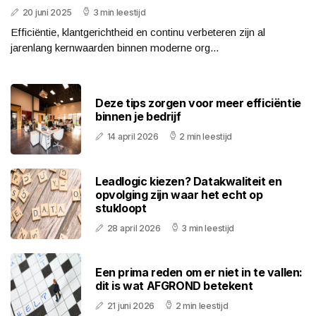
20 juni 2025
3 min leestijd
Efficiëntie, klantgerichtheid en continu verbeteren zijn al
jarenlang kernwaarden binnen moderne org...
Deze tips zorgen voor meer efficiëntie
binnen je bedrijf
14 april 2026
2 min leestijd
Leadlogic kiezen? Datakwaliteit en
opvolging zijn waar het echt op
stukloopt
28 april 2026
3 min leestijd
Een prima reden om er niet in te vallen:
dit is wat AFGROND betekent
21 juni 2026
2 min leestijd