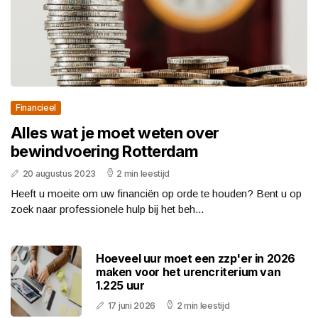
Financieel
Alles wat je moet weten over
bewindvoering Rotterdam
20 augustus 2023
2 min leestijd
Heeft u moeite om uw financiën op orde te houden? Bent u op
zoek naar professionele hulp bij het beh...
Hoeveel uur moet een zzp'er in 2026
maken voor het urencriterium van
1.225 uur
17 juni 2026
2 min leestijd