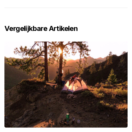
Vergelijkbare Artikelen