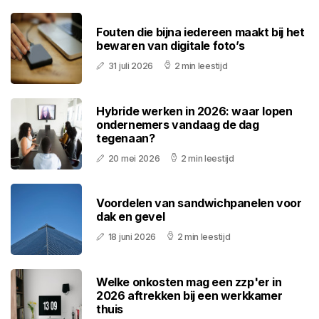
Fouten die bijna iedereen maakt bij het
bewaren van digitale foto’s
31 juli 2026
2 min leestijd
Hybride werken in 2026: waar lopen
ondernemers vandaag de dag
tegenaan?
20 mei 2026
2 min leestijd
Voordelen van sandwichpanelen voor
dak en gevel
18 juni 2026
2 min leestijd
Welke onkosten mag een zzp'er in
2026 aftrekken bij een werkkamer
thuis