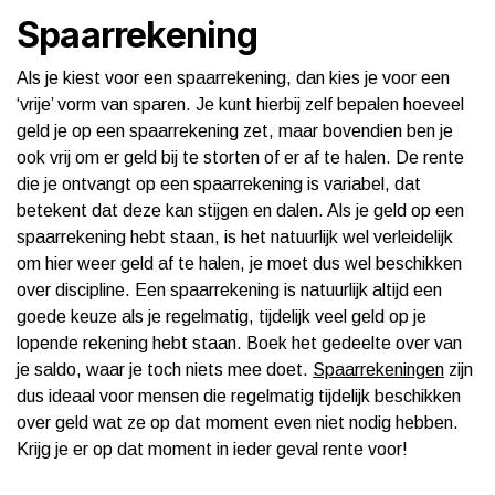
Spaarrekening
Als je kiest voor een spaarrekening, dan kies je voor een
‘vrije’ vorm van sparen. Je kunt hierbij zelf bepalen hoeveel
geld je op een spaarrekening zet, maar bovendien ben je
ook vrij om er geld bij te storten of er af te halen. De rente
die je ontvangt op een spaarrekening is variabel, dat
betekent dat deze kan stijgen en dalen. Als je geld op een
spaarrekening hebt staan, is het natuurlijk wel verleidelijk
om hier weer geld af te halen, je moet dus wel beschikken
over discipline. Een spaarrekening is natuurlijk altijd een
goede keuze als je regelmatig, tijdelijk veel geld op je
lopende rekening hebt staan. Boek het gedeelte over van
je saldo, waar je toch niets mee doet.
Spaarrekeningen
zijn
dus ideaal voor mensen die regelmatig tijdelijk beschikken
over geld wat ze op dat moment even niet nodig hebben.
Krijg je er op dat moment in ieder geval rente voor!