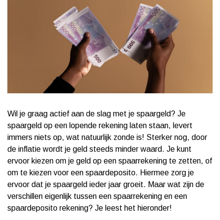
Wil je graag actief aan de slag met je spaargeld? Je
spaargeld op een lopende rekening laten staan, levert
immers niets op, wat natuurlijk zonde is! Sterker nog, door
de inflatie wordt je geld steeds minder waard. Je kunt
ervoor kiezen om je geld op een spaarrekening te zetten, of
om te kiezen voor een spaardeposito. Hiermee zorg je
ervoor dat je spaargeld ieder jaar groeit. Maar wat zijn de
verschillen eigenlijk tussen een spaarrekening en een
spaardeposito rekening? Je leest het hieronder!