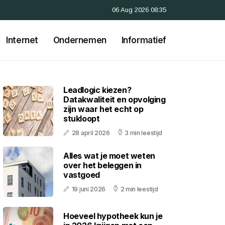
06 Aug 2026 08:35
Internet
Ondernemen
Informatief
Leadlogic kiezen?
Datakwaliteit en opvolging
zijn waar het echt op
stukloopt
28 april 2026
3 min leestijd
Alles wat je moet weten
over het beleggen in
vastgoed
19 juni 2026
2 min leestijd
Hoeveel hypotheek kun je