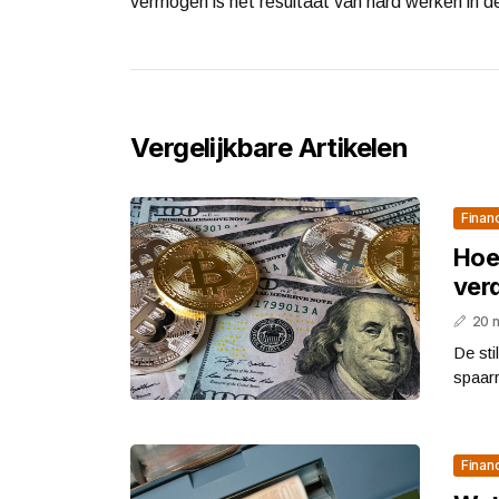
vermogen is het resultaat van hard werken in d
Vergelijkbare Artikelen
Finan
Hoe 
ver
20 
De sti
spaarr
Finan