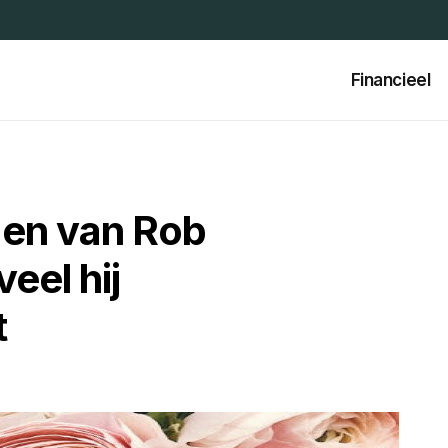
Financieel
gen van Rob
eel hij
t