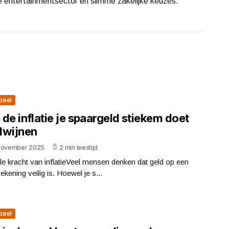
e entertainmentsector én slimme zakelijke keuzes.
cieel
de inflatie je spaargeld stiekem doet
dwijnen
november 2025
2 min leestijd
lle kracht van inflatieVeel mensen denken dat geld op een
ekening veilig is. Hoewel je s...
cieel