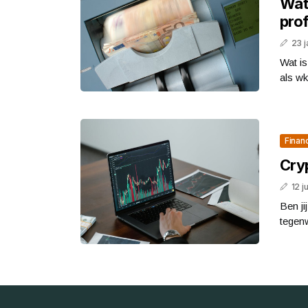
Wat
prof
23 j
Wat is
als wk
Finan
Cry
12 j
Ben ji
tegenw