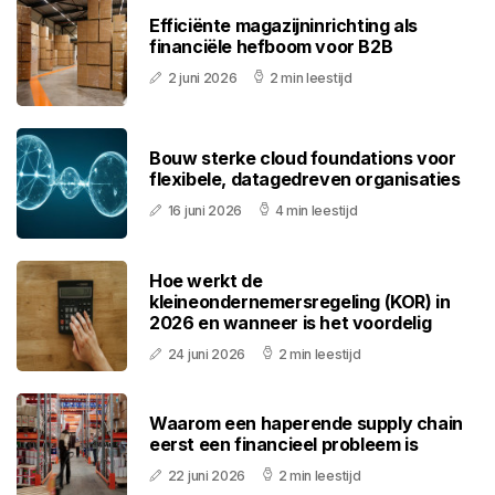
Efficiënte magazijninrichting als
financiële hefboom voor B2B
2 juni 2026
2 min leestijd
Bouw sterke cloud foundations voor
flexibele, datagedreven organisaties
16 juni 2026
4 min leestijd
Hoe werkt de
kleineondernemersregeling (KOR) in
2026 en wanneer is het voordelig
24 juni 2026
2 min leestijd
Waarom een haperende supply chain
eerst een financieel probleem is
22 juni 2026
2 min leestijd