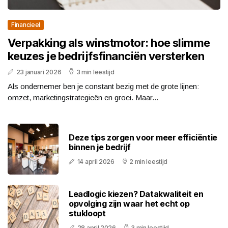
Financieel
Verpakking als winstmotor: hoe slimme
keuzes je bedrijfsfinanciën versterken
23 januari 2026
3 min leestijd
Als ondernemer ben je constant bezig met de grote lijnen:
omzet, marketingstrategieën en groei. Maar...
Deze tips zorgen voor meer efficiëntie
binnen je bedrijf
14 april 2026
2 min leestijd
Leadlogic kiezen? Datakwaliteit en
opvolging zijn waar het echt op
stukloopt
28 april 2026
3 min leestijd