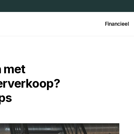
Financieel
n met
erverkoop?
ips