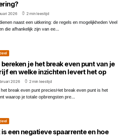
ering?
nuari 2026
2 min leestijd
dienen naast een uitkering: de regels en mogelijkheden Veel
 die afhankelijk zijn van ee...
cieel
bereken je het break even punt van je
ijf en welke inzichten levert het op
bruari 2026
2 min leestijd
 het break even punt preciesHet break even punt is het
 waarop je totale opbrengsten pre...
cieel
 is een negatieve spaarrente en hoe