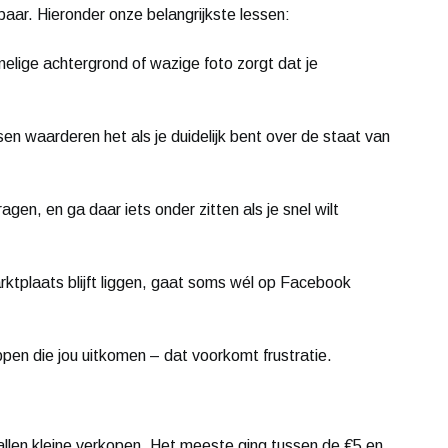
baar. Hieronder onze belangrijkste lessen:
elige achtergrond of wazige foto zorgt dat je
en waarderen het als je duidelijk bent over de staat van
agen, en ga daar iets onder zitten als je snel wilt
ktplaats blijft liggen, gaat soms wél op Facebook
pen die jou uitkomen – dat voorkomt frustratie.
tallen kleine verkopen. Het meeste ging tussen de €5 en