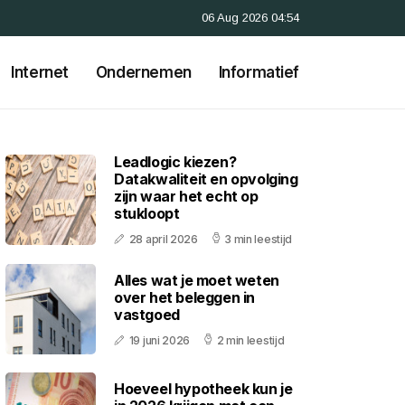
06 Aug 2026 04:54
Internet
Ondernemen
Informatief
Leadlogic kiezen?
Datakwaliteit en opvolging
zijn waar het echt op
stukloopt
28 april 2026
3 min leestijd
Alles wat je moet weten
over het beleggen in
vastgoed
19 juni 2026
2 min leestijd
Hoeveel hypotheek kun je