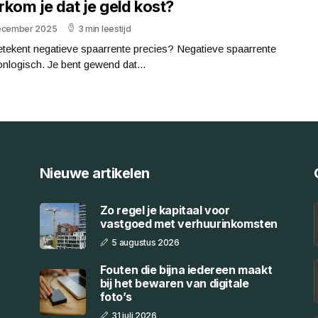
kom je dat je geld kost?
ecember 2025
3 min leestijd
tekent negatieve spaarrente precies? Negatieve spaarrente
 onlogisch. Je bent gewend dat...
Nieuwe artikelen
Zo regel je kapitaal voor
vastgoed met verhuurinkomsten
5 augustus 2026
Fouten die bijna iedereen maakt
bij het bewaren van digitale
foto’s
31 juli 2026