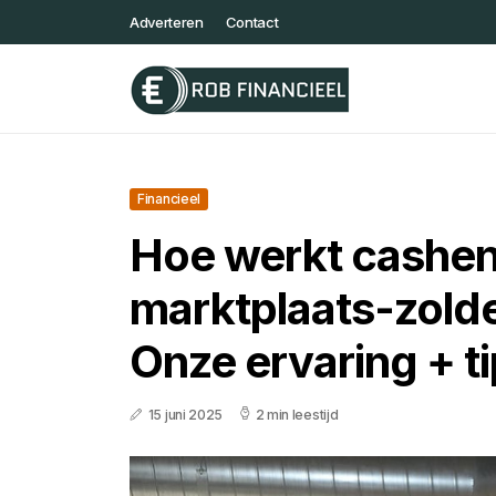
Adverteren
Contact
Financieel
Hoe werkt cashe
marktplaats-zold
Onze ervaring + t
15 juni 2025
2 min leestijd