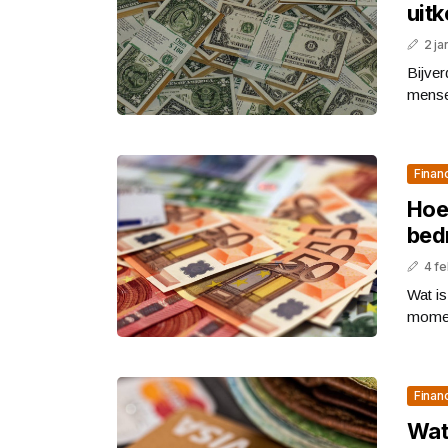
uitk
2 ja
Bijver
mensen
Finan
Hoe 
bedr
4 fe
Wat is
moment
Finan
Wat