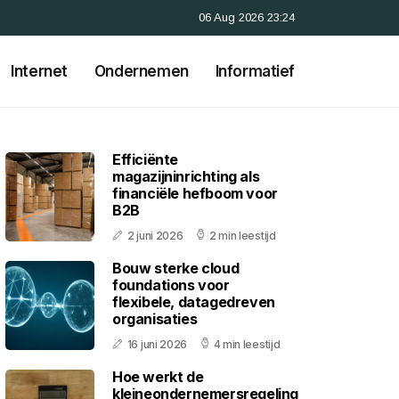
06 Aug 2026 23:24
Internet
Ondernemen
Informatief
Efficiënte
magazijninrichting als
financiële hefboom voor
B2B
2 juni 2026
2 min leestijd
Bouw sterke cloud
foundations voor
flexibele, datagedreven
organisaties
16 juni 2026
4 min leestijd
Hoe werkt de
kleineondernemersregeling