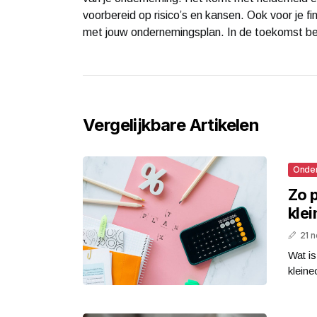
voorbereid op risico’s en kansen. Ook voor je fi
met jouw ondernemingsplan. In de toekomst ben
Vergelijkbare Artikelen
Onde
Zo p
kle
21 
Wat i
kleine