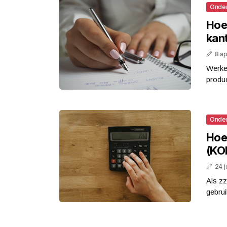
Onde
Hoe 
kan
8 ap
Werken
produc
Onde
Hoe
(KO
24 j
Als zz
gebru