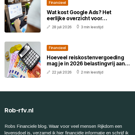
Financieel
Wat kost Google Ads? Het
eerlijke overzicht voor
ondernemers in 2026
28 juli 2026
3 min leestijd
Financieel
Hoeveel reiskostenvergoeding
mag je in 2026 belastingvrij aan
personeel geven
22 juli 2026
2 min leestijd
Rob-rfv.nl
Robs Financiele blog. Waar voor veel mensen Rijkdom een
levensdoel is, verzamel ik hier financiële informatie en schrijf ik