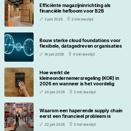
Efficiënte magazijninrichting als
financiële hefboom voor B2B
2 juni 2026
2 min leestijd
Bouw sterke cloud foundations voor
flexibele, datagedreven organisaties
16 juni 2026
4 min leestijd
Hoe werkt de
kleineondernemersregeling (KOR) in
2026 en wanneer is het voordelig
24 juni 2026
2 min leestijd
Waarom een haperende supply chain
eerst een financieel probleem is
22 juni 2026
2 min leestijd