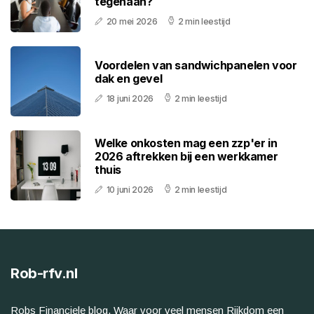
tegenaan?
20 mei 2026
2 min leestijd
Voordelen van sandwichpanelen voor
dak en gevel
18 juni 2026
2 min leestijd
Welke onkosten mag een zzp'er in
2026 aftrekken bij een werkkamer
thuis
10 juni 2026
2 min leestijd
Rob-rfv.nl
Robs Financiele blog. Waar voor veel mensen Rijkdom een