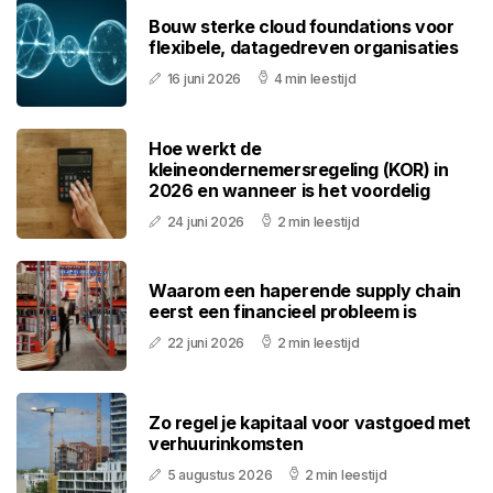
Bouw sterke cloud foundations voor
flexibele, datagedreven organisaties
16 juni 2026
4 min leestijd
Hoe werkt de
kleineondernemersregeling (KOR) in
2026 en wanneer is het voordelig
24 juni 2026
2 min leestijd
Waarom een haperende supply chain
eerst een financieel probleem is
22 juni 2026
2 min leestijd
Zo regel je kapitaal voor vastgoed met
verhuurinkomsten
5 augustus 2026
2 min leestijd