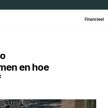
Financieel
to
men en hoe
f