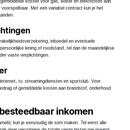
 gemiddelde kosten voor gas, water en elektriciteit aan
g voorspelbaar. Met een variabel contract kun je het
aanden.
chtingen
akelijkheidsverzekering, inboedel en eventuele
persoonlijke lening of roodstand, tel dan de maandelijkse
der vaste verplichtingen.
er
nternet, tv, streamingdiensten en sportclub. Voor
bedrag of gemiddelde kosten aan brandstof, onderhoud
o besteedbaar inkomen
zameld, kun je eenvoudig de som maken. Tel eerst alle
Trek daar vervolgens de totale vaste lasten per maand