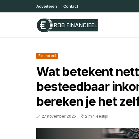
Adverteren
Contact
Financieel
Wat betekent net
besteedbaar inko
bereken je het zel
27 november 2025
2 min leestijd