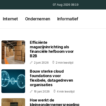
07 Aug 2026 08:19
Internet
Ondernemen
Informatief
Efficiënte
magazijninrichting als
financiële hefboom voor
B2B
2 juni 2026
2 min leestijd
Bouw sterke cloud
foundations voor
flexibele, datagedreven
organisaties
16 juni 2026
4 min leestijd
Hoe werkt de
kleineondernemersregeling