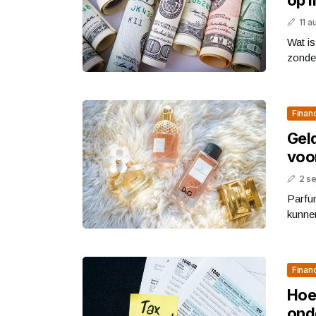
11 
Wat is
zonder
Finan
Gel
voor
2 s
Parfu
kunnen
Finan
Hoe
ond