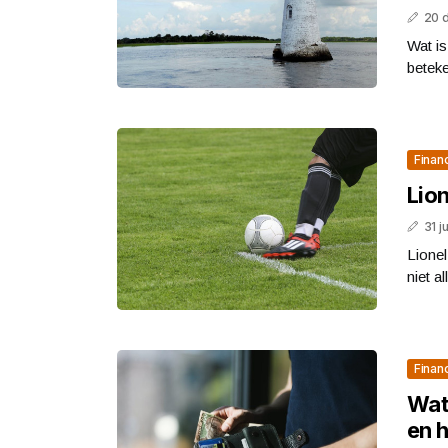
20 
Wat is
beteke
Finan
Lion
31 j
Lionel
niet a
Finan
Wat 
en 