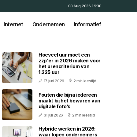
08 Aug 2026 19:38
Internet
Ondernemen
Informatief
Hoeveel uur moet een
zzp'er in 2026 maken voor
het urencriterium van
1.225 uur
17 juni 2026
2 min leestijd
Fouten die bijna iedereen
maakt bij het bewaren van
digitale foto’s
31 juli 2026
2 min leestijd
Hybride werken in 2026:
waar lopen ondernemers