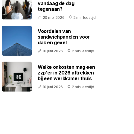
vandaag de dag
tegenaan?
20 mei 2026
2 min leestijd
Voordelen van
sandwichpanelen voor
dak en gevel
18 juni 2026
2 min leestijd
Welke onkosten mag een
zzp'er in 2026 aftrekken
bij een werkkamer thuis
10 juni 2026
2 min leestijd