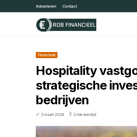
Adverteren
Contact
Financieel
Hospitality vastg
strategische inve
bedrijven
2 maart 2026
2 min leestijd