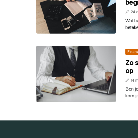
beg
24 
Wat be
beteke
Finan
Zo s
op
14 
Ben je
kom je