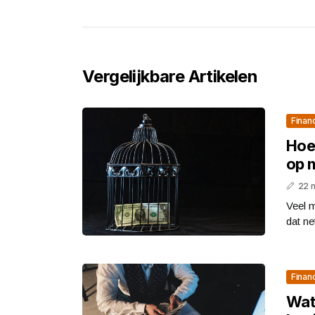
Vergelijkbare Artikelen
Finan
Hoev
op 
22 
Veel m
dat ne
Finan
Wat