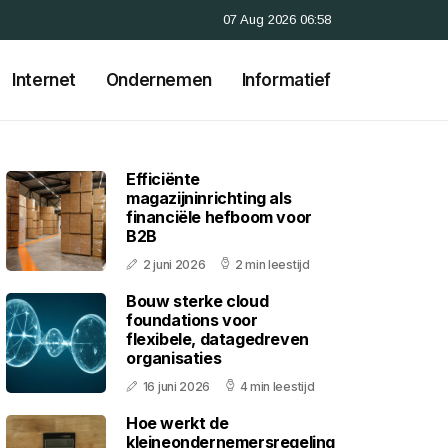
07 Aug 2026 06:58
Internet
Ondernemen
Informatief
Efficiënte
magazijninrichting als
financiële hefboom voor
B2B
2 juni 2026
2 min leestijd
Bouw sterke cloud
foundations voor
flexibele, datagedreven
organisaties
16 juni 2026
4 min leestijd
Hoe werkt de
kleineondernemersregeling