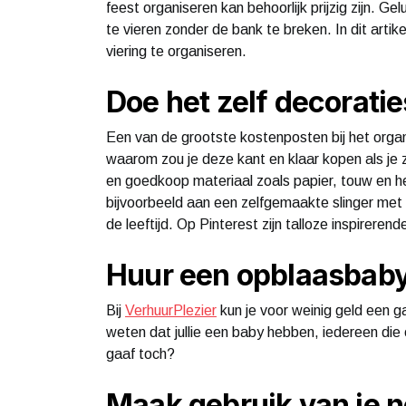
feest organiseren kan behoorlijk prijzig zijn. G
te vieren zonder de bank te breken. In dit arti
viering te organiseren.
Doe het zelf decoratie
Een van de grootste kostenposten bij het organ
waarom zou je deze kant en klaar kopen als je 
en goedkoop materiaal zoals papier, touw en h
bijvoorbeeld aan een zelfgemaakte slinger met 
de leeftijd. Op Pinterest zijn talloze inspireren
Huur een opblaasbab
Bij
VerhuurPlezier
kun je voor weinig geld een g
weten dat jullie een baby hebben, iedereen die
gaaf toch?
Maak gebruik van je 