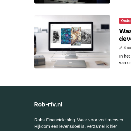
Onde
Waa
dev
9 a
In het
van cr
Rob-rfv.nl
Robs Financiele blog. Waar voor veel mensen
Rijkdom een levensdoel is, verzamel ik hier