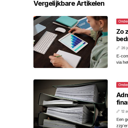
Vergelijkbare Artikelen
Onde
Zo 
bedr
26 j
E-com
via he
Onde
Adm
fina
12 
Een ge
zzp’er