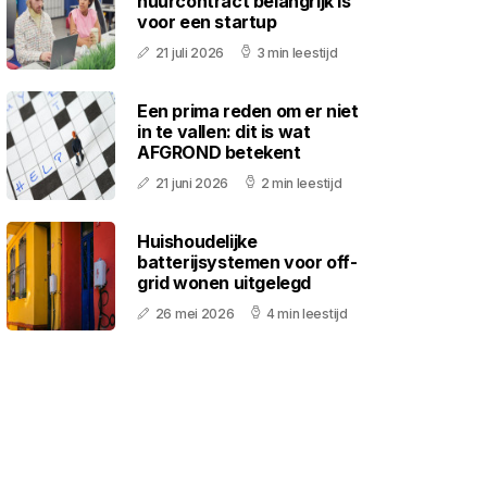
huurcontract belangrijk is
voor een startup
21 juli 2026
3 min leestijd
Een prima reden om er niet
in te vallen: dit is wat
AFGROND betekent
21 juni 2026
2 min leestijd
Huishoudelijke
batterijsystemen voor off-
grid wonen uitgelegd
26 mei 2026
4 min leestijd