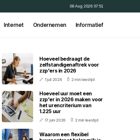
08 Aug 2026 07:51
Internet
Ondernemen
Informatief
Hoeveel bedraagt de
zelfstandigenaftrek voor
zzp'ers in 2026
1 juli 2026
2 min leestijd
Hoeveel uur moet een
zzp'er in 2026 maken voor
het urencriterium van
1.225 uur
17 juni 2026
2 min leestijd
Waarom een flexibel